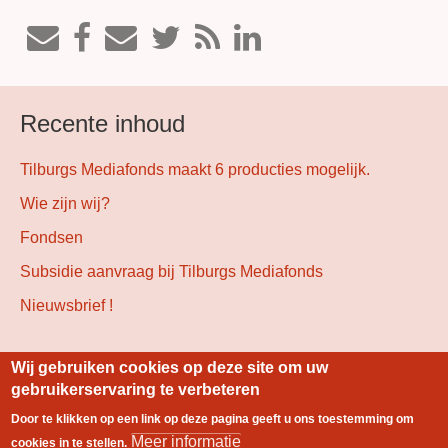
Recente inhoud
Tilburgs Mediafonds maakt 6 producties mogelijk.
Wie zijn wij?
Fondsen
Subsidie aanvraag bij Tilburgs Mediafonds
Nieuwsbrief !
Wij gebruiken cookies op deze site om uw
Gebouwd met
Drupal
gebruikerservaring te verbeteren
Door te klikken op een link op deze pagina geeft u ons toestemming om
Footer
Meer informatie
cookies in te stellen.
Index
Colofon
Contact
Stichting Lokale