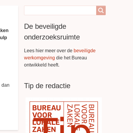
Search
Search
De beveiligde
aken
onderzoeksruimte
ulp
Lees hier meer over de
beveiligde
werkomgeving
die het Bureau
ontwikkeld heeft.
Tip de redactie
n dan