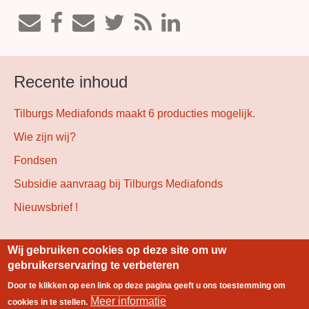
Recente inhoud
Tilburgs Mediafonds maakt 6 producties mogelijk.
Wie zijn wij?
Fondsen
Subsidie aanvraag bij Tilburgs Mediafonds
Nieuwsbrief !
Wij gebruiken cookies op deze site om uw
Gebouwd met
Drupal
gebruikerservaring te verbeteren
Door te klikken op een link op deze pagina geeft u ons toestemming om
Footer
Meer informatie
cookies in te stellen.
Index
Colofon
Contact
Stichting Lokale