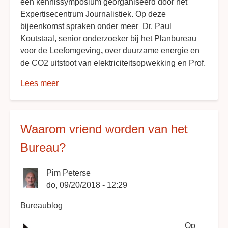
een kennissymposium georganiseerd door het
Expertisecentrum Journalistiek. Op deze
bijeenkomst spraken onder meer Dr. Paul
Koutstaal, senior onderzoeker bij het Planbureau
voor de Leefomgeving
,
over duurzame energie en
de CO2 uitstoot van elektriciteitsopwekking en Prof.
Lees meer
over
De
staat
van
Waarom vriend worden van het
Nederland:
energietransitie
Bureau?
Pim Peterse
do, 09/20/2018 - 12:29
Bureaublog
Op