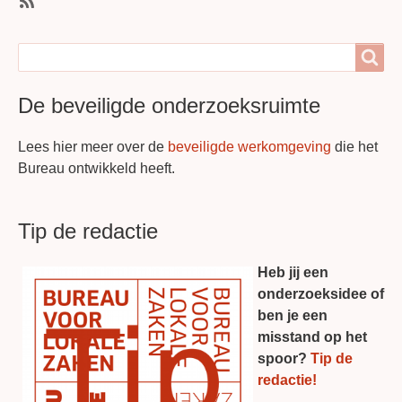
bouwen,
SubscribeAbonneer
nu
op
Search
aan
Search
Laatste
de
Blog
slag
De beveiligde onderzoeksruimte
Lees hier meer over de
beveiligde werkomgeving
die het
Bureau ontwikkeld heeft.
Tip de redactie
Heb jij een
onderzoeksidee of
ben je een
misstand op het
spoor?
Tip de
redactie!