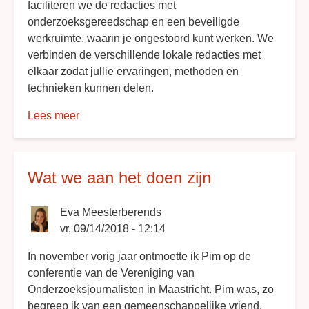
faciliteren we de redacties met
onderzoeksgereedschap en een beveiligde
werkruimte, waarin je ongestoord kunt werken. We
verbinden de verschillende lokale redacties met
elkaar zodat jullie ervaringen, methoden en
technieken kunnen delen.
Lees meer
over
Wat
hebben
we
Wat we aan het doen zijn
journalisten
te
Eva Meesterberends
bieden?
vr, 09/14/2018 - 12:14
In november vorig jaar ontmoette ik Pim op de
conferentie van de Vereniging van
Onderzoeksjournalisten in Maastricht. Pim was, zo
begreep ik van een gemeenschappelijke vriend,