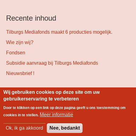
Recente inhoud
Tilburgs Mediafonds maakt 6 producties mogelijk.
Wie zijn wij?
Fondsen
Subsidie aanvraag bij Tilburgs Mediafonds
Nieuwsbrief !
Wij gebruiken cookies op deze site om uw
Gebouwd met
Drupal
gebruikerservaring te verbeteren
Door te klikken op een link op deze pagina geeft u ons toestemming om
Footer
Meer informatie
cookies in te stellen.
Index
Colofon
Contact
Stichting Lokale
menu
Onderzoeksjournalistiek
Ok, ik ga akkoord
Nee, bedankt