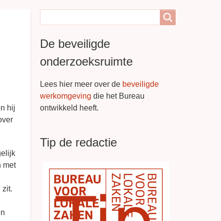
Search
Search
De beveiligde
onderzoeksruimte
Lees hier meer over de
beveiligde
werkomgeving
die het Bureau
n hij
ontwikkeld heeft.
over
Tip de redactie
elijk
n met
zit.
en