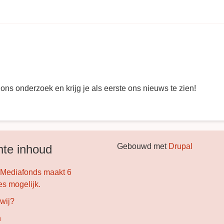
ons onderzoek en krijg je als eerste ons nieuws te zien!
Gebouwd met
Drupal
te inhoud
 Mediafonds maakt 6
es mogelijk.
 wij?
n