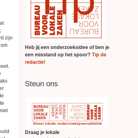
at
;
d zijn
d om
Heb jij een onderzoeksidee of ben je
een misstand op het spoor?
Tip de
redactie!
wet.
e
raks
Steun ons
er
de
te
niet
vuild
Draag je lokale