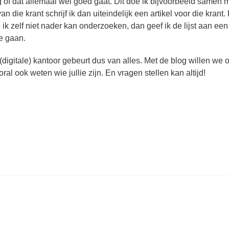
 of dat allemaal wel goed gaat. Dit doe ik bijvoorbeeld samen 
 die krant schrijf ik dan uiteindelijk een artikel voor die krant.
ie ik zelf niet nader kan onderzoeken, dan geef ik de lijst aan een
e gaan.
digitale) kantoor gebeurt dus van alles. Met de blog willen we 
l ook weten wie jullie zijn. En vragen stellen kan altijd!