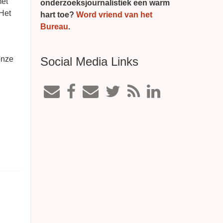
met
onderzoeksjournalistiek een warm
 Het
hart toe?
Word vriend van het
Bureau
.
Social Media Links
onze