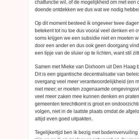
chatfunctie wil, of de mogelijkheid om met een 
doende ontdekken we dus wat we nodig hebben e
Op dit moment besteed ik ongeveer twee dagen
betekent tot nu toe dus vooral veel denken en 
soms krijgen we een subsidie niet en moeten w
door een ander en dus ook geen doorgang vinden
een tipje van de sluier op te lichten, want stil z
Samen met Mieke van Dixhoorn uit Den Haag b
Dit is een gigantische decentralisatie van bele
overgang veel meer verantwoordelijkheid (en 
niet meer; er moeten zogenaamde omgevingsvi
veel meer zaken mee kunnen denken en praten. E
gemeenten terechtkomt is groot en ondoorzichtig
volgen, niet in de laatste plaats omdat de afge
altijd even goed uitpakten.
Tegelijkertijd ben ik bezig met bodemvervuiling 