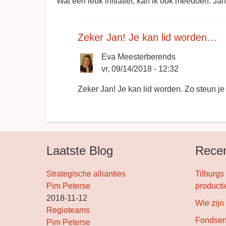
Wat een leuk initiatief, kan ik ook meedoen. Jan
Zeker Jan! Je kan lid worden…
Eva Meesterberends
vr, 09/14/2018 - 12:32
Als
Zeker Jan! Je kan lid worden. Zo steun je 
antwoord
op
Leuk
door
Laatste Blog
Recen
Jan
(niet
Strategische allianties
gecontroleerd)
Tilburgs
Pim Peterse
producti
2018-11-12
Wie zijn
Regioteams
Fondse
Pim Peterse