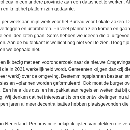
collega in een andere provincie aan een datasheet te werken. Al
n krijgt het platform zijn gedaante.
 per week aan mijn werk voor het Bureau voor Lokale Zaken. D
overleggen en uitproberen. En veel plannen zien komen en gaan
e een idee laten gaan. Soms hebben we ideeën die al uitgevoer
. Aan de buitenkant is wellicht nog niet veel te zien. Hoog tij
itten we bepaald niet.
en ik bezig met een vooronderzoek naar de nieuwe Omgevings
id die in 2021 werkelijkheid wordt. Gemeenten krijgen dankzij di
meer werk!) over de omgeving. Bestemmingsplannen bestaan st
sies en –plannen worden geformuleerd. Ook moet de burger ov
en hele klus dus, en het pakket aan regels en wetten dat bij 
. Wij denken dat het interessant is om de ontwikkelingen nu al 
lopen jaren al meer decentralisaties hebben plaatsgevonden die 
in Nederland. Per provincie bekijk ik lijsten van plekken die ver